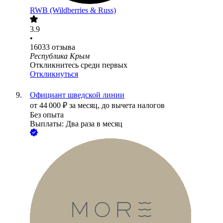
RWB (Wildberries & Russ)
3.9
•
16033
отзыва
Республика Крым
Откликнитесь среди первых
Откликнуться
Официант шведской линии
от
44 000
₽
за месяц,
до вычета налогов
Без опыта
Выплаты: Два раза в месяц