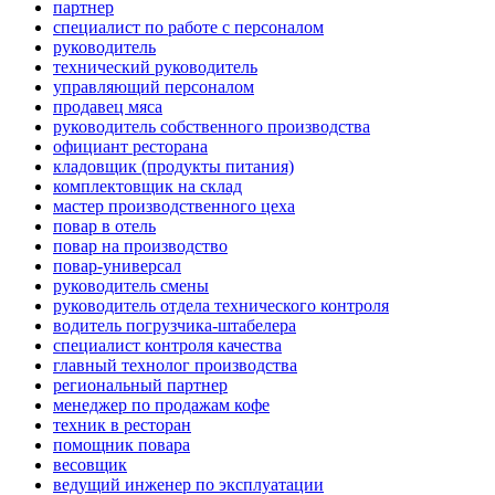
партнер
специалист по работе с персоналом
руководитель
технический руководитель
управляющий персоналом
продавец мяса
руководитель собственного производства
официант ресторана
кладовщик (продукты питания)
комплектовщик на склад
мастер производственного цеха
повар в отель
повар на производство
повар-универсал
руководитель смены
руководитель отдела технического контроля
водитель погрузчика-штабелера
специалист контроля качества
главный технолог производства
региональный партнер
менеджер по продажам кофе
техник в ресторан
помощник повара
весовщик
ведущий инженер по эксплуатации