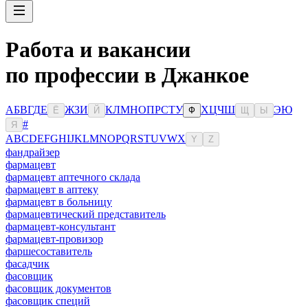
Работа и вакансии
по профессии в Джанкое
А
Б
В
Г
Д
Е
Ж
З
И
К
Л
М
Н
О
П
Р
С
Т
У
Х
Ц
Ч
Ш
Э
Ю
Ё
Й
Ф
Щ
Ы
#
Я
A
B
C
D
E
F
G
H
I
J
K
L
M
N
O
P
Q
R
S
T
U
V
W
X
Y
Z
фандрайзер
фармацевт
фармацевт аптечного склада
фармацевт в аптеку
фармацевт в больницу
фармацевтический представитель
фармацевт-консультант
фармацевт-провизор
фаршесоставитель
фасадчик
фасовщик
фасовщик документов
фасовщик специй