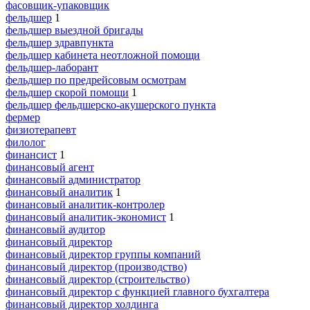
фасовщик-упаковщик
фельдшер
1
фельдшер выездной бригады
фельдшер здравпункта
фельдшер кабинета неотложной помощи
фельдшер-лаборант
фельдшер по предрейсовым осмотрам
фельдшер скорой помощи
1
фельдшер фельдшерско-акушерского пункта
фермер
физиотерапевт
филолог
финансист
1
финансовый агент
финансовый администратор
финансовый аналитик
1
финансовый аналитик-контролер
финансовый аналитик-экономист
1
финансовый аудитор
финансовый директор
финансовый директор группы компаний
финансовый директор (производство)
финансовый директор (строительство)
финансовый директор с функцией главного бухгалтера
финансовый директор холдинга